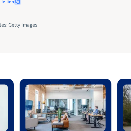
 le lien
ées
:
Getty Images