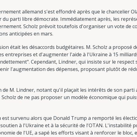
nement allemand s'est effondré après que le chancelier Ola
r du parti libre démocrate. Immédiatement après, les représ
rnement. Scholz prévoit toutefois d'organiser un vote de con
ions anticipées en mars.
ssion était les désaccords budgétaires. M. Scholz a proposé d
s entreprises et d'augmenter l'aide à l'Ukraine à 15 milliar
ndettement". Cependant, Lindner, qui insiste sur le respect s
enir l'augmentation des dépenses, proposant plutôt de rédui
n de M. Lindner, notant qu'il plaçait les intérêts de son parti
é Scholz de ne pas proposer un modèle économique qui puiss
on est survenu alors que Donald Trump a remporté les électi
soutien à l'Ukraine et à la sécurité de l'OTAN. L'instabilité p
omie de l'UE, a sapé les efforts visant à renforcer le bloc, 