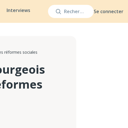
Interviews
Se connecter
es réformes sociales
ourgeois
réformes