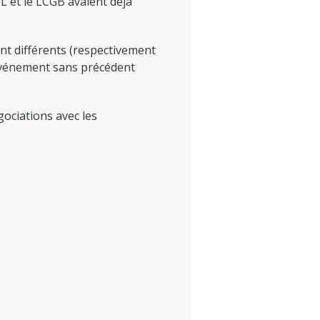
L et le LCGB avaient déjà
ent différents (respectivement
 événement sans précédent
gociations avec les