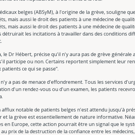
édicaux belges (ABSyM), à l'origine de la grève, souligne q
s, mais aussi le droit des patients à une médecine de quali
s, mais aussi le droit des patients à une médecine de qualit
truirait les incitations à travailler dans des conditions diffi
.
, le Dr Hébert, précise qu'il n'y aura pas de grève générale a
s'il participe ou non. Certains reportent simplement leur r
 patients ce qui se passe".
il n'y a pas de menace d'effondrement. Tous les services d'u
tion d'un rendez-vous ou d'un examen, les patients recevro
a.
afflux notable de patients belges n'est attendu jusqu'à pré
 et la grève est essentiellement de nature informative. Né
es en Europe, cette action pourrait être un signal que le sys
u prix de la destruction de la confiance entre les médecins, l