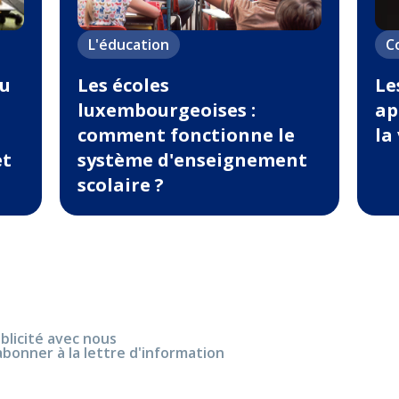
L'éducation
C
au
Les écoles
Le
luxembourgeoises :
ap
comment fonctionne le
la
et
système d'enseignement
scolaire ?
blicité avec nous
abonner à la lettre d'information