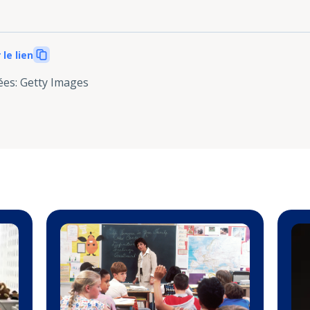
 le lien
ées
:
Getty Images