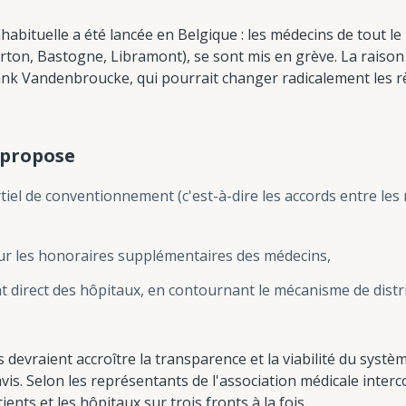
 inhabituelle a été lancée en Belgique : les médecins de tout l
Virton, Bastogne, Libramont), se sont mis en grève. La raiso
Frank Vandenbroucke, qui pourrait changer radicalement les 
 propose
iel de conventionnement (c'est-à-dire les accords entre les
ur les honoraires supplémentaires des médecins,
 direct des hôpitaux, en contournant le mécanisme de distri
s devraient accroître la transparence et la viabilité du sys
vis. Selon les représentants de l'association médicale inter
ents et les hôpitaux sur trois fronts à la fois.