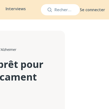
Interviews
Se connecter
'Alzheimer
prêt pour
icament