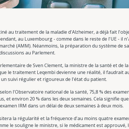
é au traitement de la maladie d'Alzheimer, a déjà fait l'ob
endant, au Luxembourg - comme dans le reste de l'UE - il n'
e marché (AMM). Néanmoins, la préparation du système de san
e discussions au Parlement.
ementaire de Sven Clement, la ministre de la santé et de la
e le traitement Leqembi devienne une réalité, il faudrait a
 un suivi régulier et rigoureux de l'état du patient.
elon l'Observatoire national de la santé, 75,8 % des examen
s, et environ 20 % dans les deux semaines. Cela signifie que, 
 examen IRM dans un délai de deux semaines à deux mois.
tera la régularité et la fréquence d'au moins quatre examen
me le souligne le ministre, si le médicament est approuvé, l