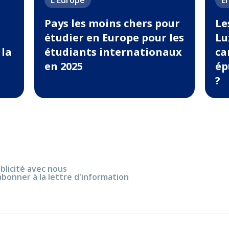
L'Europe
E
Pays les moins chers pour
Le
étudier en Europe pour les
Lu
 la
étudiants internationaux
ca
en 2025
ép
?
blicité avec nous
abonner à la lettre d'information