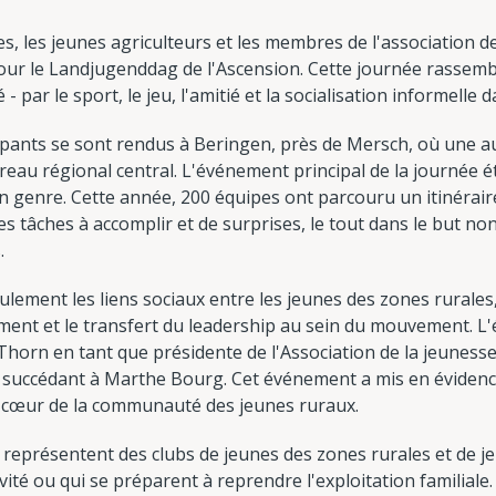
, les jeunes agriculteurs et les membres de l'association d
r le Landjugenddag de l'Ascension. Cette journée rassemble
par le sport, le jeu, l'amitié et la socialisation informelle d
ipants se sont rendus à Beringen, près de Mersch, où une aut
reau régional central. L'événement principal de la journée ét
on genre. Cette année, 200 équipes ont parcouru un itinérai
s tâches à accomplir et de surprises, le tout dans le but non
.
eulement les liens sociaux entre les jeunes des zones rurale
ment et le transfert du leadership au sein du mouvement. L
 Thorn en tant que présidente de l'Association de la jeunesse
succédant à Marthe Bourg. Cet événement a mis en évidence l
le cœur de la communauté des jeunes ruraux.
représentent des clubs de jeunes des zones rurales et de je
ité ou qui se préparent à reprendre l'exploitation familiale.