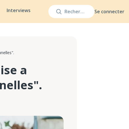
Interviews
Se connecter
nelles".
ise a
nelles".