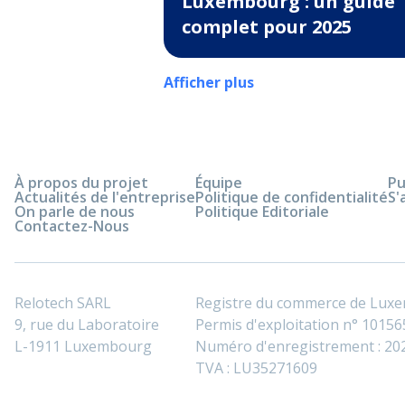
Luxembourg : un guide
complet pour 2025
Afficher plus
À propos du projet
Équipe
Pu
Actualités de l'entreprise
Politique de confidentialité
S'
On parle de nous
Politique Editoriale
Contactez-Nous
Relotech SARL
Registre du commerce de Lux
9, rue du Laboratoire
Permis d'exploitation n° 101565
L-1911 Luxembourg
Numéro d'enregistrement : 2
TVA : LU35271609