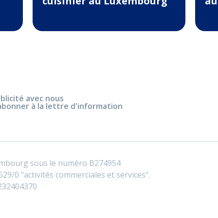
cuisinier au Luxembourg
au
blicité avec nous
abonner à la lettre d'information
embourg sous le numéro B274954
29/0 "activités commerciales et services".
0232404370