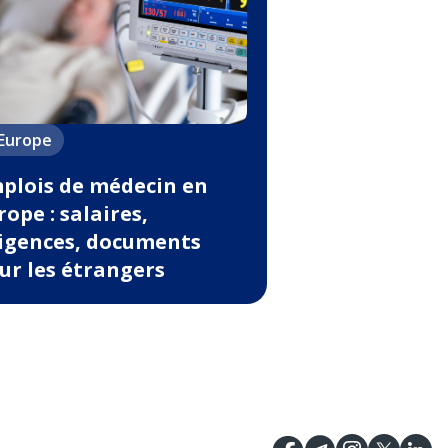
'Europe
plois de médecin en
rope : salaires,
igences, documents
ur les étrangers