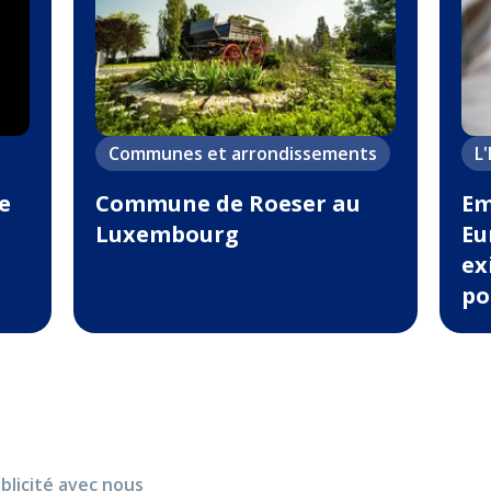
Communes et arrondissements
L
e
Commune de Roeser au
Em
g
Luxembourg
Eu
ex
po
blicité avec nous