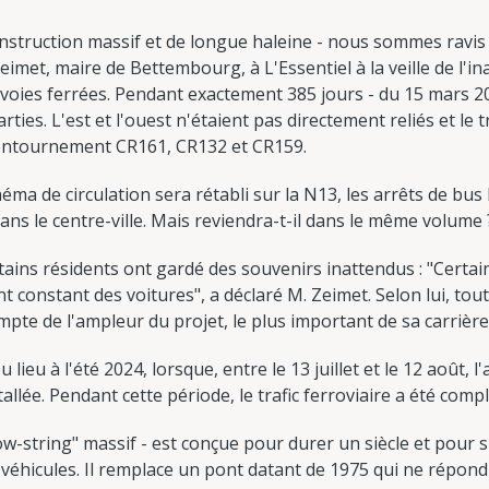
construction massif et de longue haleine - nous sommes ravis 
imet, maire de Bettembourg, à L'Essentiel à la veille de l'in
ies ferrées. Pendant exactement 385 jours - du 15 mars 2024 
rties. L'est et l'ouest n'étaient pas directement reliés et le tr
contournement CR161, CR132 et CR159.
schéma de circulation sera rétabli sur la N13, les arrêts de bu
dans le centre-ville. Mais reviendra-t-il dans le même volume 
tains résidents ont gardé des souvenirs inattendus : "Certa
 constant des voitures", a déclaré M. Zeimet. Selon lui, tou
ompte de l'ampleur du projet, le plus important de sa carrière
lieu à l'été 2024, lorsque, entre le 13 juillet et le 12 août, 
tallée. Pendant cette période, le trafic ferroviaire a été co
ow-string" massif - est conçue pour durer un siècle et pour
 véhicules. Il remplace un pont datant de 1975 qui ne répon