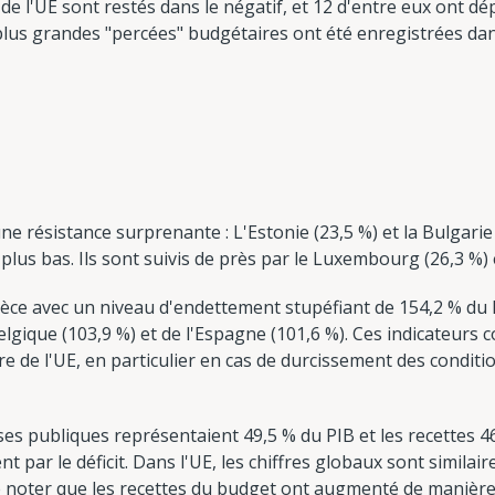
 l'UE sont restés dans le négatif, et 12 d'entre eux ont dépa
plus grandes "percées" budgétaires ont été enregistrées dans
ne résistance surprenante : L'Estonie (23,5 %) et la Bulgarie
plus bas. Ils sont suivis de près par le Luxembourg (26,3 %)
rèce avec un niveau d'endettement stupéfiant de 154,2 % du PIB
Belgique (103,9 %) et de l'Espagne (101,6 %). Ces indicateurs 
e de l'UE, en particulier en cas de durcissement des conditi
es publiques représentaient 49,5 % du PIB et les recettes 46
 par le déficit. Dans l'UE, les chiffres globaux sont similaire
e noter que les recettes du budget ont augmenté de manière 