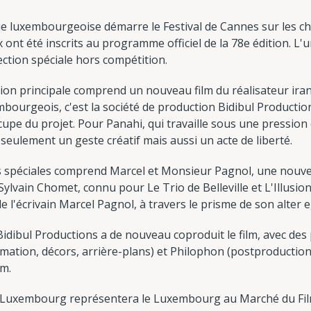
e luxembourgeoise démarre le Festival de Cannes sur les c
ont été inscrits au programme officiel de la 78e édition. L'
ection spéciale hors compétition.
on principale comprend un nouveau film du réalisateur irani
mbourgeois, c'est la société de production Bidibul Productio
ccupe du projet. Pour Panahi, qui travaille sous une pressio
 seulement un geste créatif mais aussi un acte de liberté.
 spéciales comprend Marcel et Monsieur Pagnol, une nouvel
Sylvain Chomet, connu pour Le Trio de Belleville et L'Illusionn
e l'écrivain Marcel Pagnol, à travers le prisme de son alter 
dibul Productions a de nouveau coproduit le film, avec des 
mation, décors, arrière-plans) et Philophon (postproductio
lm.
nd Luxembourg représentera le Luxembourg au Marché du Fil