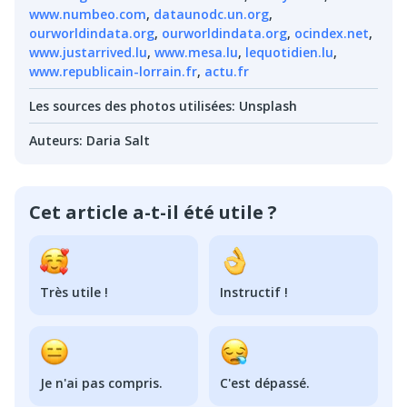
www.numbeo.com
,
dataunodc.un.org
,
ourworldindata.org
,
ourworldindata.org
,
ocindex.net
,
www.justarrived.lu
,
www.mesa.lu
,
lequotidien.lu
,
www.republicain-lorrain.fr
,
actu.fr
Les sources des photos utilisées
:
Unsplash
Auteurs
:
Daria Salt
Cet article a-t-il été utile ?
Très utile !
Instructif !
Je n'ai pas compris.
C'est dépassé.