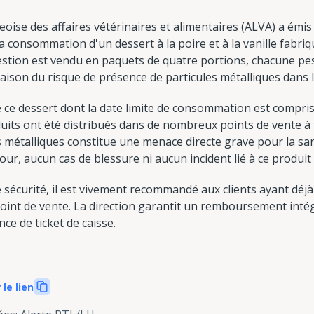
ise des affaires vétérinaires et alimentaires (ALVA) a émis 
la consommation d'un dessert à la poire et à la vanille fabriq
estion est vendu en paquets de quatre portions, chacune p
aison du risque de présence de particules métalliques dans l
e ce dessert dont la date limite de consommation est compri
duits ont été distribués dans de nombreux points de vente à
 métalliques constitue une menace directe grave pour la s
jour, aucun cas de blessure ni aucun incident lié à ce produit 
 sécurité, il est vivement recommandé aux clients ayant déjà
oint de vente. La direction garantit un remboursement intégr
ce de ticket de caisse.
 le lien