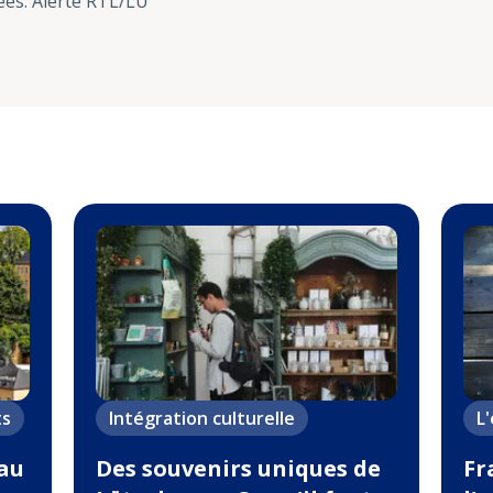
ées
:
Alerte RTL/LU
ts
Intégration culturelle
L
 au
Des souvenirs uniques de
Fr