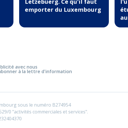
Lëtzebuerg. Ce qu'il faut
l'
emporter du Luxembourg
ét
au
blicité avec nous
abonner à la lettre d'information
embourg sous le numéro B274954
29/0 "activités commerciales et services".
0232404370