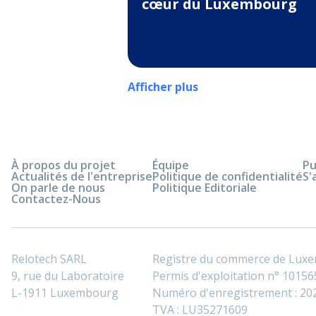
cœur du Luxembourg
Afficher plus
À propos du projet
Équipe
Pu
Actualités de l'entreprise
Politique de confidentialité
S'
On parle de nous
Politique Editoriale
Contactez-Nous
Relotech SARL
Registre du commerce de Lux
9, rue du Laboratoire
Permis d'exploitation n° 101565
L-1911 Luxembourg
Numéro d'enregistrement : 2
TVA : LU35271609