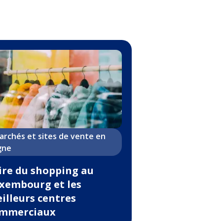
archés et sites de vente en
igne
ire du shopping au
xembourg et les
illeurs centres
mmerciaux