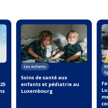
Les enfants
M
l
Soins de santé aux
Fa
025
enfants et pédiatrie au
Lu
ons
Luxembourg
me
co