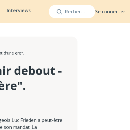
Interviews
Se connecter
t d'une ère".
nir debout -
ère".
eois Luc Frieden a peut-être
 de son mandat. La