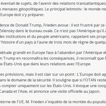
ventail de sujets, de l'avenir des relations transatlantiques
 menaces géopolitiques. Le principal leitmotiv : le monde ne 
'Europe doit s'y préparer.
ence de Donald Trump, Frieden avoue : il est frustré par ce 
Zelensky dans le bureau ovale. Ce n'est pas l'Amérique qu'il
 des institutions et du peuple américains, rappelant ses prop
'histoire d'un pays à l'aune de trois mois de règne de quelqu
iétude grandit en Europe face à l'abandon par l'Amérique de s
tion Trump en reconnaîtra les conséquences, il reconnaît qu
x États-Unis que dans leurs relations avec l'Europe.
s prévisions, mais il est clair sur un point : L'Europe doit 
dans le domaine de la sécurité. Il souligne que si l'OTAN reste
s compter uniquement sur les États-Unis. Il évoque une coop
nada et l'Asie, et annonce une visite officielle au Japon.
nterne de l'UE, M. Frieden s'inquiète de la montée du populism