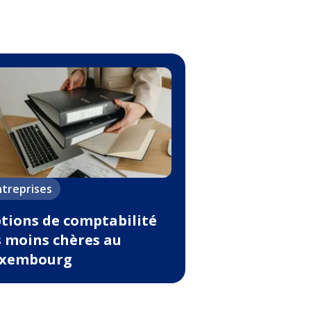
ntreprises
tions de comptabilité
s moins chères au
xembourg