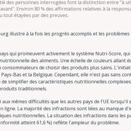
ié des personnes interrogées font la distinction entre "à util
ant". Environ 80 % des affirmations relatives à la respons
u tout étayées par des preuves.
rg illustre à la fois les progrès accomplis et les problèmes 
pays qui promeuvent activement le système Nutri-Score, qu
utritionnelle des aliments. Une échelle de couleurs allant d
x consommateurs de choisir des produits plus sains. L'initi
es Pays-Bas et la Belgique. Cependant, elle n'est pas sans c
e de simplifier des caractéristiques nutritionnelles complexe
produits traditionnels.
ux mêmes difficultés que les autres pays de l'UE lorsqu'il s'
n ligne. La majorité des infractions sont liées au manque d'i
iques nutritionnelles. La situation des infractions dans les 
onformité atteint 61,6 %) reflète l'ampleur du problème.