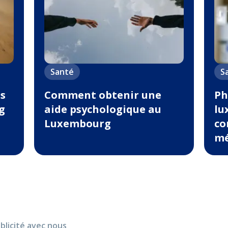
Santé
S
s
Comment obtenir une
Ph
g
aide psychologique au
lu
Luxembourg
co
mé
blicité avec nous