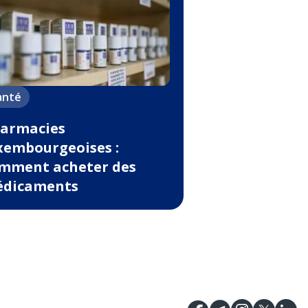
anté
armacies
xembourgeoises :
mment acheter des
dicaments