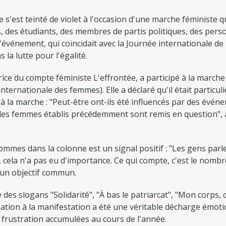
le s'est teinté de violet à l'occasion d'une marche féministe
s, des étudiants, des membres de partis politiques, des per
'événement, qui coïncidait avec la Journée internationale de
s la lutte pour l'égalité.
atrice du compte féministe L'effrontée, a participé à la marc
internationale des femmes). Elle a déclaré qu'il était partic
 la marche : "Peut-être ont-ils été influencés par des évé
 des femmes établis précédemment sont remis en question", a-
ommes dans la colonne est un signal positif : "Les gens parle
, cela n'a pas eu d'importance. Ce qui compte, c'est le nomb
 un objectif commun.
es slogans "Solidarité", "À bas le patriarcat", "Mon corps, 
ation à la manifestation a été une véritable décharge émoti
a frustration accumulées au cours de l'année.