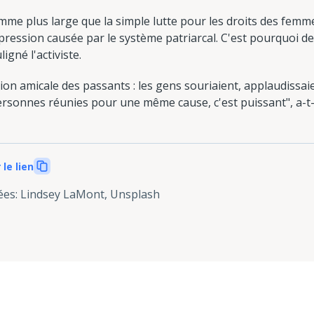
me plus large que la simple lutte pour les droits des femme
ppression causée par le système patriarcal. C'est pourquoi d
igné l'activiste.
tion amicale des passants : les gens souriaient, applaudissai
personnes réunies pour une même cause, c'est puissant", a-t-
 le lien
ées
:
Lindsey LaMont, Unsplash