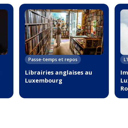
Passe-temps et repos
L
u
Librairies anglaises au
Im
Luxembourg
Lu
Ro