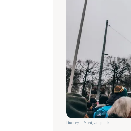
Lindsey LaMont, Unsplash