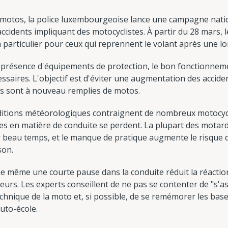
s motos, la police luxembourgeoise lance une campagne natio
accidents impliquant des motocyclistes. À partir du 28 mars, 
en particulier pour ceux qui reprennent le volant après une 
a présence d'équipements de protection, le bon fonctionneme
aires. L'objectif est d'éviter une augmentation des acciden
tes sont à nouveau remplies de motos.
onditions météorologiques contraignent de nombreux motocycl
s en matière de conduite se perdent. La plupart des motards
eau temps, et le manque de pratique augmente le risque d'
son.
 même une courte pause dans la conduite réduit la réaction 
eurs. Les experts conseillent de ne pas se contenter de "s'as
technique de la moto et, si possible, de se remémorer les bas
uto-école.