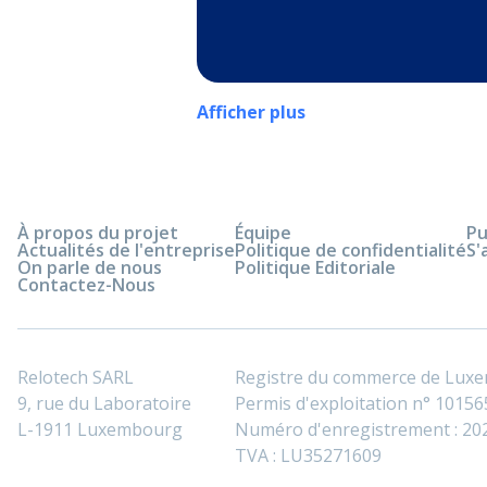
Afficher plus
À propos du projet
Équipe
Pu
Actualités de l'entreprise
Politique de confidentialité
S'
On parle de nous
Politique Editoriale
Contactez-Nous
Relotech SARL
Registre du commerce de Lux
9, rue du Laboratoire
Permis d'exploitation n° 101565
L-1911 Luxembourg
Numéro d'enregistrement : 2
TVA : LU35271609