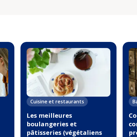
Cuisine et restaurants
B
Les meilleures
Co
boulangeries et
co
pâtisseries (végétaliens
pr