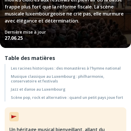
frappe plus fort que la réforme fiscale. La scène
musicale luxembourgeoise ne crie pas, elle murmure
avec élégance et détermination.
Dernière mise à jour
27.06.25
Table des matières
Les racines historiques : des monastères à l'hymne national
Musique classique au Luxembourg : philharmonie,
conservatoire et festivals
Jazz et danse au Luxembourg
Scène pop, rock et alternative : quand un petit pays joue fort
Un héritage musical bienveillant, allant du