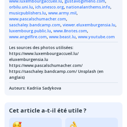
www.luxembourgaccueil.lu
,
gustavogimeno.com
,
orbilu.uni.lu
,
ich.unesco.org
,
nationalanthems.info
,
musicpublishers.lu
,
www.army.mil
,
www.pascalschumacher.com
,
saschaley.bandcamp.com
,
viewer.eluxemburgensia.lu
,
luxembourg.public.lu
,
www.8notes.com
,
www.angelfire.com
,
www.beast.lu
,
www.youtube.com
Les sources des photos utilisées
:
https://www.luxembourgaccueil.lu/
eluxemburgensia.lu
https://www.pascalschumacher.com/
https://saschaley.bandcamp.com/ Unsplash (en
anglais)
Auteurs
:
Kadriia Sadykova
Cet article a-t-il été utile ?