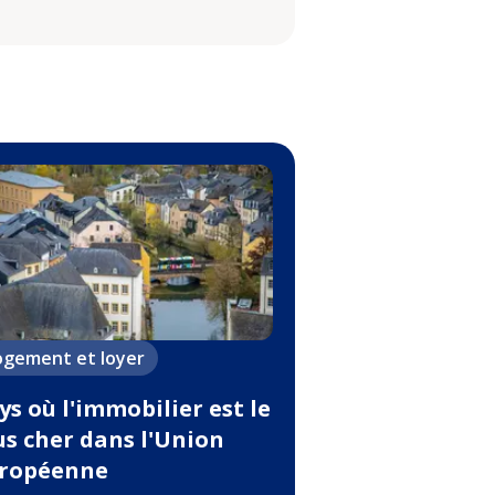
ogement et loyer
ys où l'immobilier est le
us cher dans l'Union
ropéenne