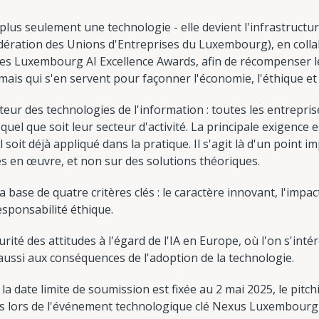
st plus seulement une technologie - elle devient l'infrastructur
Fédération des Unions d'Entreprises du Luxembourg), en coll
, les Luxembourg AI Excellence Awards, afin de récompenser l
, mais qui s'en servent pour façonner l'économie, l'éthique et
cteur des technologies de l'information : toutes les entrepri
quel que soit leur secteur d'activité. La principale exigence e
il soit déjà appliqué dans la pratique. Il s'agit là d'un point 
s en œuvre, et non sur des solutions théoriques.
a base de quatre critères clés : le caractère innovant, l'impac
responsabilité éthique.
rité des attitudes à l'égard de l'IA en Europe, où l'on s'int
s aussi aux conséquences de l'adoption de la technologie.
a date limite de soumission est fixée au 2 mai 2025, le pitchin
 lors de l'événement technologique clé Nexus Luxembourg 2