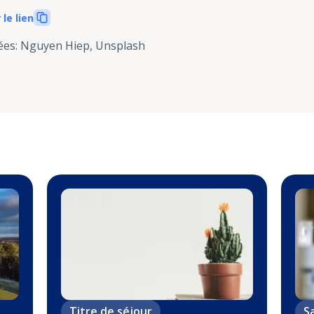
 le lien
ées
:
Nguyen Hiep, Unsplash
Titre de séjour
S