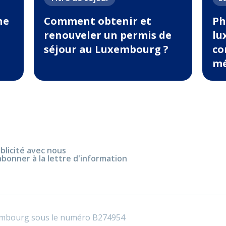
ne
Comment obtenir et
Ph
renouveler un permis de
lu
séjour au Luxembourg ?
co
mé
blicité avec nous
abonner à la lettre d'information
embourg sous le numéro B274954