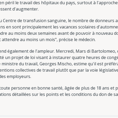
n péril le travail des hôpitaux du pays, surtout à l'approche
essent d'augmenter.
du Centre de transfusion sanguine, le nombre de donneurs 
ons en sont principalement les vacances scolaires d'automn
endre au moins deux semaines avant de pouvoir à nouveau do
t attendre au moins un mois", précise le médecin.
prend également de l'ampleur. Mercredi, Mars di Bartolomeo,
nté un projet de loi visant à instaurer quatre heures de con
e ministre du travail, Georges Mischo, estime qu'il est préféra
ventions collectives de travail plutôt que par la voie législativ
 des employeurs.
toute personne en bonne santé, âgée de plus de 18 ans et 
ions détaillées sur les points et les conditions du don de s